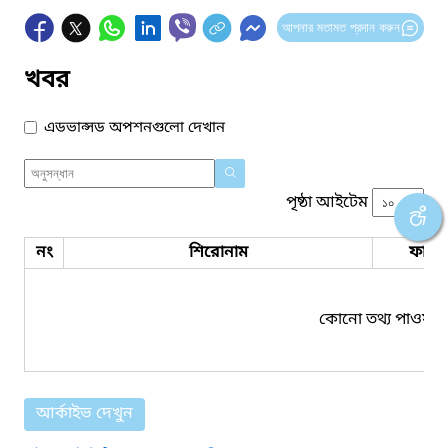
আপনার মতামত প্রদান করুন
খবর
এডভান্সড অপশনগুলো দেখান
পৃষ্ঠা আইটেম
নং
শিরোনাম
ফাইল
কোনো তথ্য পাওয়া য
আর্কাইভ দেখুন